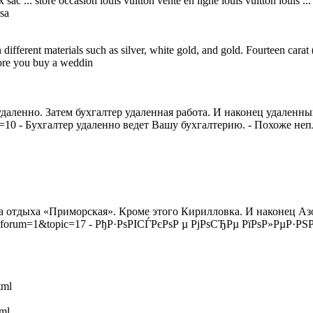
 prix sac ... store occasion louis vuitton vente en ligne louis vuitton lou
sa
different materials such as silver, white gold, and gold. Fourteen cara
fore you buy a weddin
 удаленно. Затем бухгалтер удаленная работа. И наконец удаленн
pic=10 - Бухгалтер удаленно ведет Вашу бухгалтерию. - Похоже неп
база отдыха «Приморская». Кроме этого Кирилловка. И наконец Аз
hp?forum=1&topic=17 - РђР·РѕРІСЃРєРѕР µ РјРѕСЂРµ РїРѕР»РµР·РЅР
tml
tml