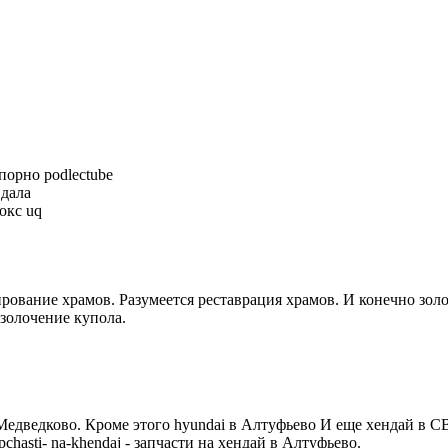
ь порно podlectube
 дала
кокс uq
ктирование храмов. Разумеется реставрация храмов. И конечно зол
- золочение купола.
 в Медведково. Кроме этого hyundai в Алтуфьево И еще хендай в 
zapchasti- na-khendaj - запчасти на хендай в Алтуфьево.