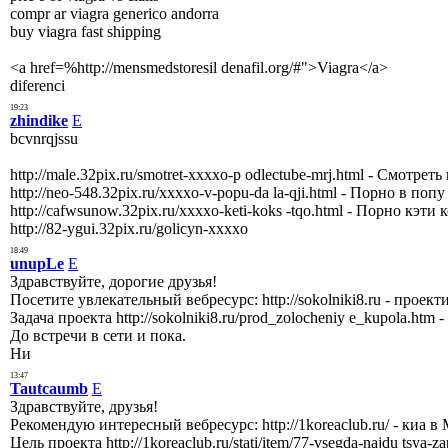
compr ar viagra generico andorra
buy viagra fast shipping
<a href=%http://mensmedstoresil denafil.org/#">Viagra</a>
diferenci
19:23
zhindike
E
bcvnrqjssu
http://male.32pix.ru/smotret-xxxxo-p odlectube-mrj.html - Смотрет
http://neo-548.32pix.ru/xxxxo-v-popu-da la-qji.html - Порно в попу
http://cafwsunow.32pix.ru/xxxxo-keti-koks -tqo.html - Порно кэти 
http://82-ygui.32pix.ru/golicyn-xxxxo
18:49
unupLe
E
Здравствуйте, дорогие друзья!
Посетите увлекательный вебресурс: http://sokolniki8.ru - прое
Задача проекта http://sokolniki8.ru/prod_zolocheniy e_kupola.htm 
До встречи в сети и пока.
Ни
13:47
Tautcaumb
E
Здравствуйте, друзья!
Рекомендую интересный вебресурс: http://1koreaclub.ru/ - киа
Цель проекта http://1koreaclub.ru/stati/item/77-vsegda-najdu tsya-