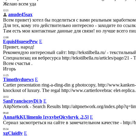
Желаю всем уда
12:21
anude45sax
Всем привет) хотел бы поделиться с вами реальным заработком
Для тех, кому это действительно интересно - заходите по ссылке 
Там есть мои контактные данные для связи! но лучше всего п
12:00
EquisHsuesePew
E
Привет, народ!
Рекомендую интересный сайт: http://tekstilbella.ru/ - текстил
Специализац ия вебресурса http://tekstilbella.ru/articles/page/21 
Всем счастья .
Игорь
11:25
Timothyduews
E
Cartier presentation ring-a-ding-din g photocopy, http://www.kanken-
knockout of luxury. The regal http://www.cartierlovebrac elet-replica
10:53
SanFranciscoyDi b
E
AitpNetwork - Search Results http://aitpnetwork.org/index.php?q=lim
09:40
Anna#kKUlimenlo [zyxybeQicylsryk ,2,5]
E
Сериал засмотреться на сайте в замечательном качестве - http://bit
05:34
xgClaidly
E