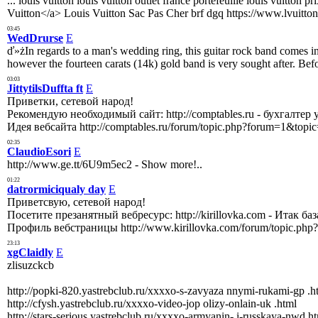
... louis vuitton louis vuitton outlet france portefeuille louis vuitton
Vuitton</a> Louis Vuitton Sac Pas Cher brf dgq https://www.lvuitton
03:45
WedDrurse
E
ď»żIn regards to a man's wedding ring, this guitar rock band comes in 
however the fourteen carats (14k) gold band is very sought after. Be
03:03
JittytilsDuffta ft
E
Приветки, сетевой народ!
Рекомендую необходимый сайт: http://comptables.ru - бухгалтер
Идея вебсайта http://comptables.ru/forum/topic.php?forum=1&to
02:35
ClaudioEsori
E
http://www.ge.tt/6U9m5ec2 - Show more!..
01:22
datrormiciqualy day
E
Приветсвую, сетевой народ!
Посетите презанятный вебресурс: http://kirillovka.com - Итак 
Профиль вебстраницы http://www.kirillovka.com/forum/topic.p
23:13
xgClaidly
E
zlisuzckcb
http://popki-820.yastrebclub.ru/xxxxo-s-zavyaza nnymi-rukami-gp .h
http://cfysh.yastrebclub.ru/xxxxo-video-jop olizy-onlain-uk .html
http://stars-serious.yastrebclub.ru/xxxxo-armyanin- i-russkaya-nwd.h