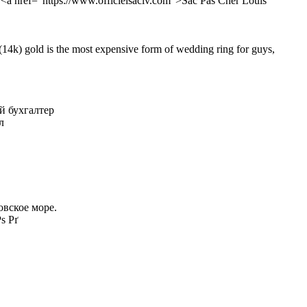
is ... <a href="https://www.officielsaclv.com">Sac Pas Cher Louis
t (14k) gold is the most expensive form of wedding ring for guys,
ый бухгалтер
л
овское море.
ѕ Рґ