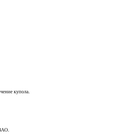
очение купола.
СВАО.