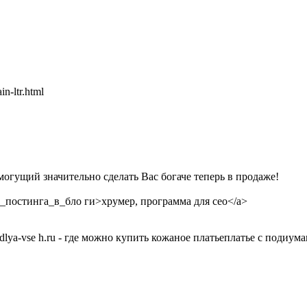
in-ltr.html
могущий значительно сделать Вас богаче теперь в продаже!
я _постинга_в_бло ги>хрумер, программа для сео</a>
-dlya-vse h.ru - где можно купить кожаное платьеплатье с подиу