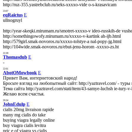
http://ruz-355.yastrebclub.ru/seks-xxxxo-vide o-s-krasavicam
23:07
eqRaictus
E
ullnogruyl
http://year-skeqki.mirumam.ru/smotret-xxxxo-v ideo-russkih-de vush
http://somethingowofy.mirumam.ru/xxxxo-v-kartink ah-ijb.html
http://579girl.smak-novoros.ru/xxxxo-tolstye-a nal-popy-jg.html
http://104wide.smak-novoros.ru/ebut-jenu-horom -xxxxo-zs.ht
22:39
Thomasdub
E
-
22:01
AbotOMowbook
E
Привет Вам, интернетовский народ!
Бросьте взгляд на любопытный сайт: http://yaztravel.com/ - тур
Тема сайта http://yaztravel.com/stati/item/43-samye-luchsh ie-tur
Желаю всем счастья.
20:34
JohnEdulp
E
cialis 20mg livraison rapide
many mg cialis do take
buying viagra legally online
buy viagra cialis levitra
pric e of viagra vs cialis