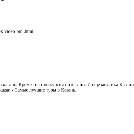
ek-video-bm .html
ы в казань. Кроме того экскурсия по казани. И еще мистика Казани
y-v-kazan - Самые лучшие туры в Казань.