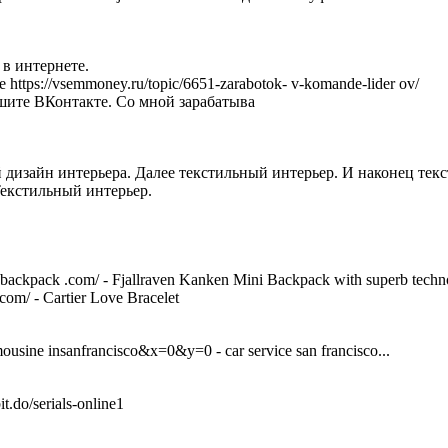
 в интернете.
https://vsemmoney.ru/topic/6651-zarabotok- v-komande-lider ov/
ишите ВКонтакте. Со мной зарабатыва
ьный дизайн интерьера. Далее текстильный интерьер. И наконец те
- Текстильный интерьер.
backpack .com/ - Fjallraven Kanken Mini Backpack with superb technolog
.com/ - Cartier Love Bracelet
ousine insanfrancisco&x=0&y=0 - car service san francisco...
.do/serials-online1