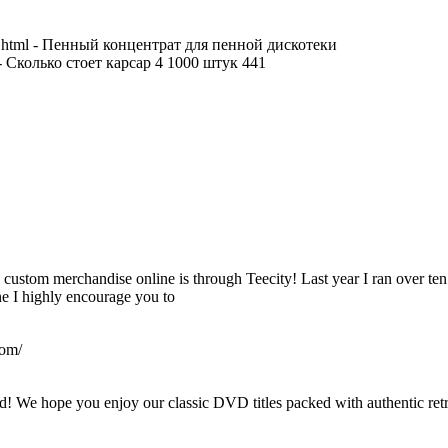
-tzy.html - Пенный концентрат для пенной дискотеки
l - Сколько стоет карсар 4 1000 штук 441
 custom merchandise online is through Teecity! Last year I ran over ten
ne I highly encourage you to
com/
We hope you enjoy our classic DVD titles packed with authentic retro 