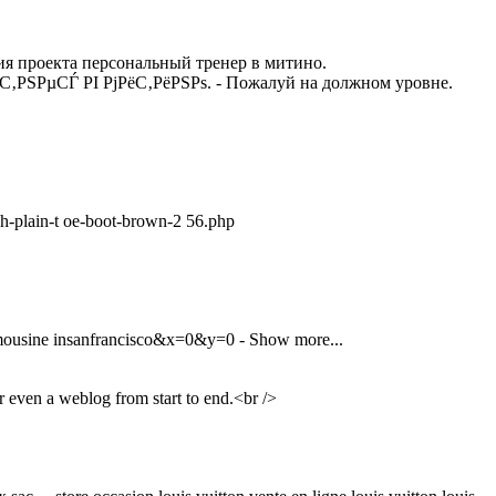
ция проекта персональный тренер в митино.
- С„РёС‚РЅРµСЃ РІ РјРёС‚РёРЅРѕ. - Пожалуй на должном уровне.
ch-plain-t oe-boot-brown-2 56.php
limousine insanfrancisco&x=0&y=0 - Show more...
or even a weblog from start to end.<br />