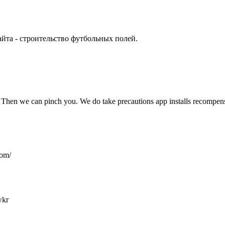
 сайта - строительство футбольных полей.
t? Then we can pinch you. We do take precautions app installs recompense
com/
wkr