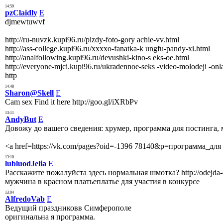
14:59
pzClaidly
E
djmewtuwvf
http://ru-nuvzk.kupi96.ru/pizdy-foto-gory achie-vv.html
http://ass-college.kupi96.ru/xxxxo-fanatka-k ungfu-pandy-xi.html
http://analfollowing.kupi96.ru/devushki-kino-s eks-oe.html
http://everyone-mjci.kupi96.ru/ukradennoe-seks -video-molodeji -onla
http
14:48
Sharon@Skell
E
Cam sex Find it here http://goo.gl/iXRbPv
13:11
AndyBut
E
Довожу до вашего сведения: хрумер, программа для постинга, 
<a href=https://vk.com/pages?oid=-1396 78140&p=программа_дл
13:10
lubluodJelia
E
Расскажите пожалуйста здесь нормальная шмотка? http://odejda
мужчина в красном платьеплатье для участия в конкурсе
13:04
AlfredoVab
E
Ведущий праздниковв Симферополе
оригинальна я программа.