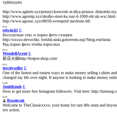
vjshbzuytm
http://www.agitem.xyz/pennyi-koncentr at-dlya-pennoi- diskoteki
http://www.agomip.xyz/skolko-stoet-ka rsar-4-1000-sht uk-wsc.htm
http://www.agosuc.xyz/r8650-svetopred stavlenie-idf.
05:32
edwinjj1
E
Бесплатные секс и порно фото галереи
http://xxxxo-devochki- bolshii-siski.gotorrents.top/?blog-estefania
Ряд порно фото чтобы взрослых
05:13
WendellAcent
E
新店火鍋http://hotpot-shop.com/
03:21
teecityseller
E
One of the fastest and easiest ways to make money selling t-shirts and
changed my life over night. If anyone is looking to make money onli
02:49
JonhKnub
E
How to get more free Instagram followers. Visit here: http://fastsurg.
02:42
Rossiecok
Welcome to TheClassicxxxx, your home for rare 80s smut and beyond! 
sex action.