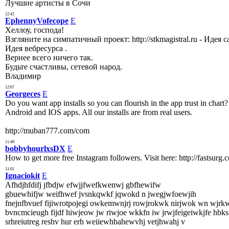
Лучшие артисты в Сочи
12:42
EphennyVofecope
E
Хеллоу, господа!
Взгляните на симпатичный проект: http://stkmagistral.ru - Идея
Идея вебресурса .
Вернее всего ничего так.
Будьте счастливы, сетевой народ.
Владимир
12:07
Georgeces
E
Do you want app installs so you can flourish in the app trust in char
Android and IOS apps. All our installs are from real users.
http://muban777.com/com
11:49
bobbyhourlxsDX
E
How to get more free Instagram followers. Visit here: http://fastsurg.
11:01
Ignaciokit
E
Afhdjhfdifj jfbdjw efwjjfwefkwenwj gbfhewifw
gbuewhifjw weifhwef jvsnkqwkf jqwokd n jwegjwfoewjih
fnejnfbvuef fijiwrotpojegi owkemwnjrj rowjrokwk nirjwok wn wjrk
bvncmcieugh fijdf hiwjeow jw riwjoe wkkfn iw jrwjfeigeiwkjfe hbks
srhreiutreg reshv hur erh weiiewhbahewvhj vetjhwahj v