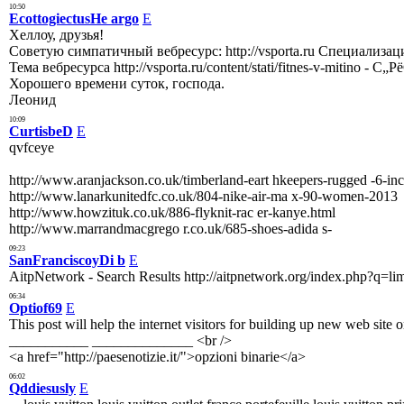
10:50
EcottogiectusHe argo
E
Хеллоу, друзья!
Советую симпатичный вебресурс: http://vsporta.ru Специализа
Тема вебресурса http://vsporta.ru/content/stati/fitnes-v-mitino 
Хорошего времени суток, господа.
Леонид
10:09
CurtisbeD
E
qvfceye
http://www.aranjackson.co.uk/timberland-eart hkeepers-rugged -6-in
http://www.lanarkunitedfc.co.uk/804-nike-air-ma x-90-women-2013
http://www.howzituk.co.uk/886-flyknit-rac er-kanye.html
http://www.marrandmacgrego r.co.uk/685-shoes-adida s-
09:23
SanFranciscoyDi b
E
AitpNetwork - Search Results http://aitpnetwork.org/index.php?q=
06:34
Optiof69
E
This post will help the internet visitors for building up new web site 
___________ ______________ <br />
<a href="http://paesenotizie.it/">opzioni binarie</a>
06:02
Qddiesusly
E